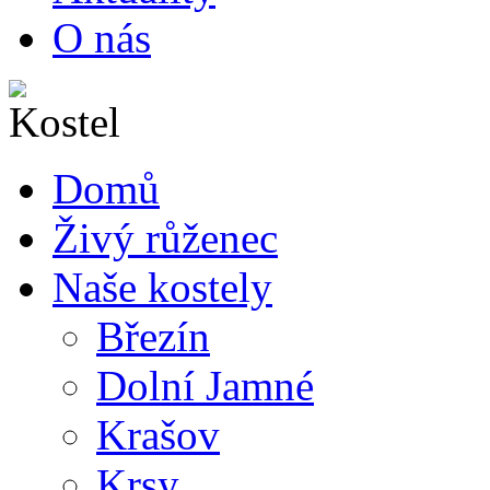
O nás
Domů
Živý růženec
Naše kostely
Březín
Dolní Jamné
Krašov
Krsy