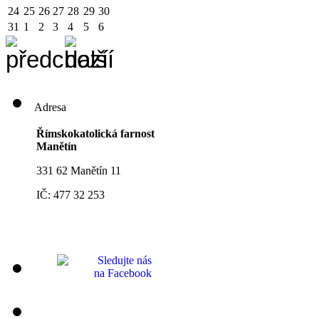
24
25
26
27
28
29
30
31
1
2
3
4
5
6
Adresa
Římskokatolická farnost
Manětín
331 62 Manětín 11
IČ: 477 32 253