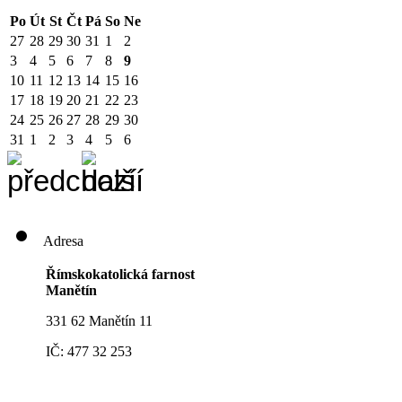
Po
Út
St
Čt
Pá
So
Ne
27
28
29
30
31
1
2
3
4
5
6
7
8
9
10
11
12
13
14
15
16
17
18
19
20
21
22
23
24
25
26
27
28
29
30
31
1
2
3
4
5
6
Adresa
Římskokatolická farnost
Manětín
331 62 Manětín 11
IČ: 477 32 253