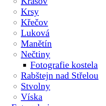
Krašov
Krsy
Křečov
Luková
Manětín
Nečtiny
Fotografie kostela
Rabštejn nad Střelou
Stvolny
Víska