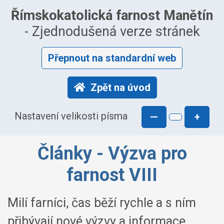
Římskokatolická farnost Manětín
- Zjednodušená verze stránek
Přepnout na standardní web
Zpět na úvod
Nastavení velikosti písma
—
+
Články - Výzva pro
farnost VIII
Milí farníci, čas běží rychle a s ním
přibývají nové výzvy a informace.