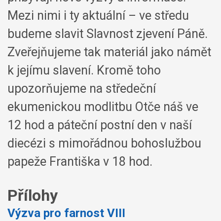
Mezi nimi i ty aktuální – ve středu
budeme slavit Slavnost zjevení Páně.
Zveřejňujeme tak materiál jako námět
k jejímu slavení. Kromě toho
upozorňujeme na středeční
ekumenickou modlitbu Otče náš ve
12 hod a páteční postní den v naší
diecézi s mimořádnou bohoslužbou
papeže Františka v 18 hod.
Přílohy
Výzva pro farnost VIII